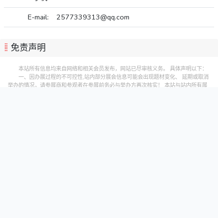
E-mail:
2577339313@qq.com
免责声明
本站所有信息均来自网络和相关会员发布，网站已尽审核义务。 具体声明以下：
一、因办展过程的不可控性,站内部分展会信息可能会出现题材变化、 延期或取消
举办的情况，请参展商和参观者在参展前务必与举办方再次核实！ 本站与站内所有展
会之间均无主办/协办或承办等无关联关系，如遇参展纠纷，请与主办/协办或承办方联
系，本站不承担任何责任！
二、如有发现第三者他人利用各种借口理由和不择手段恶意发布、涉及到您或您
单位的肖像及知识产权等其他不便公开的隐私和商业信息时，敬请及时与我们联系删
除处理。但为此造成的经济或各种纠纷损失本站不负任何责任，特此声明！
本站联系处理方式：图文发送至QQ邮箱: 523138820#qq.com(#替换成@)或微
信: 523138820，并追加联系手机: 15313206870予以确认处理。
首页
展会
展馆
资讯
特色展会
关于我们
手机版
电脑版