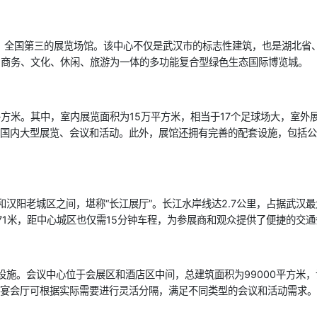
、全国第三的展览场馆。该中心不仅是武汉市的标志性建筑，也是湖北省、
店、商务、文化、休闲、旅游为一体的多功能复合型绿色生态国际博览城。
万平方米。其中，室内展览面积为15万平方米，相当于17个足球场大，室
接国际国内大型展览、会议和活动。此外，展馆还拥有完善的配套设施，包
阳老城区之间，堪称“长江展厅”。长江水岸线达2.7公里，占据武汉最
71米，距中心城区也仅需15分钟车程，为参展商和观众提供了便捷的交
。会议中心位于会展区和酒店区中间，总建筑面积为99000平方米，设有
大宴会厅可根据实际需要进行灵活分隔，满足不同类型的会议和活动需求。