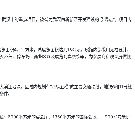
武汉市的重点项目，被誉为武汉四新新区开发建设的“引爆点”。项目占
外展览面积4万平方米，总展览面积达到18公顷。展馆内部采用无柱设计，
括公交枢纽、停车场、商业区以及展览配套餐饮等，为参展商和观众提供便
大滨江地块。区域内规划有“四纵五横”的主要交通动线，地铁6和11号线
通条件。
6000平方米的宴会厅、1350平方米的国际会议厅、900平方米阶