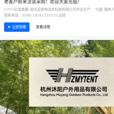
老客户前来洽谈采购！欢迎大家光临！
COTV全球直播-徐州孟扬电动车科技有限公司专业生产：“力晶”
联系电话：0086-18361735310,总经
立即观看
查看详情