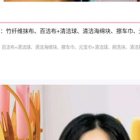
生产：竹纤维抹布、百洁布+清洁球、清洁海绵块、擦车巾
洁布+清洁球、清洁海绵块、擦车巾、元宝巾+清洁球、刷洗块、清洁抺布等清洁