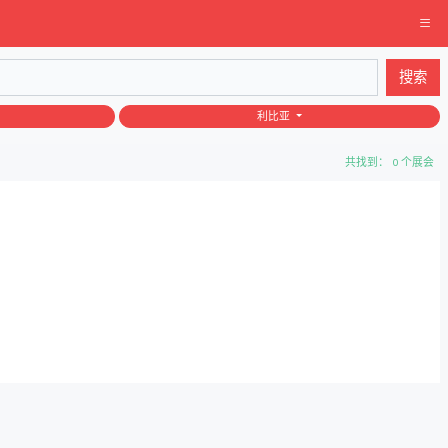
搜索
利比亚
共找到： 0 个展会