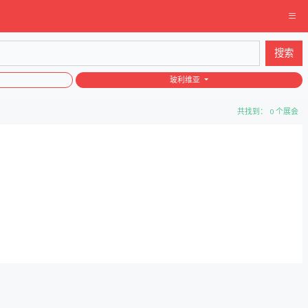
搜索
玻利维亚
共找到： 0 个展会