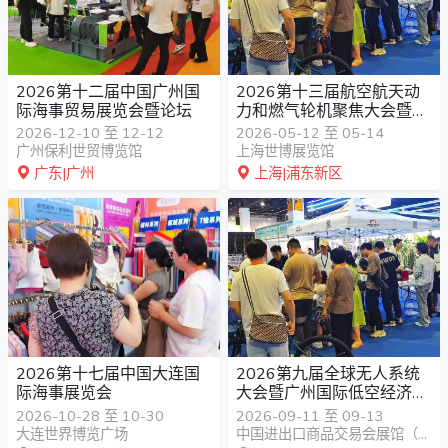
2026第十二届中国广州国
2026第十三届航空航天动
际海事贸易展览会暨论坛
力和燃气轮机聚焦大会暨展
览会
2026-12-10 至 12-12
2026-05-12 至 05-14
广州保利世贸博览馆
上海世博展览馆
广东|广州
上海|浦东新区
2026第十七届中国大连国
2026第九届全球无人系统
际海事展览会
大会暨广州国际低空经济博
览会
2026-10-28 至 10-30
2026-09-11 至 09-13
大连世界博览广场
中国进出口商品交易会展馆（广交会展馆）