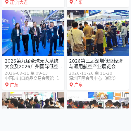
辽宁|大连
广东
2026第九届全球无人系统
2026第三届深圳低空经济
大会及2026广州国际低空
与通用航空产业展览会
经济贸易博览会
2026-09-11 至 09-13
2026-11-26 至 11-28
中国进出口商品交易会展馆（广交会展馆）
深圳国际会展中心（新馆）
广东
广东