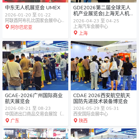
中东无人机展览会 UMEX
GDE2026第二届全球无人
机产业展览会|上海无人机
2026-01-20 至 01-22
展
阿联酋阿布扎比国家会展中心Abu Dhabi National Exhibitions Centre, ADNEC
2026-04-23 至 04-25
上海汽车会展中心
阿尔巴尼亚
上海
GCAE-2026广州国际商业
CDAE 2026西安航空航天
航天展览会
国防先进技术装备博览会
2026-08-21 至 08-23
2026-05-29 至 05-31
中国进出口商品交易会展馆（广交会展馆）
西安国际会展中心
广东
陕西