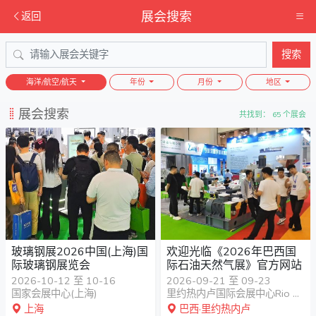
展会搜索
返回
搜索
海洋/航空/航天
年份
月份
地区
展会搜索
共找到： 65 个展会
玻璃钢展2026中国(上海)国
欢迎光临《2026年巴西国
际玻璃钢展览会
际石油天然气展》官方网站
2026-10-12 至 10-16
2026-09-21 至 09-23
国家会展中心(上海)
里约热内卢国际会展中心Rio De Janeiro International Convention and Exhibition Center
上海
巴西·里约热内卢