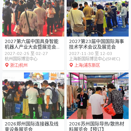
2027第六届中国具身智能
2027第23届中国国际海事
机器人产业大会暨展览会
技术学术会议及展览会
(杭州)
2027-02-25 至 02-27
2027-11-30 至 12-03
杭州国际博览中心
上海新国际博览中心(SNIEC)
浙江|杭州
上海|浦东新区
2026郑州国际连接器及线
2026苏州国际导热/散热材
束设备展览会
料展览会【预订】