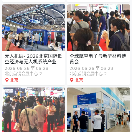
无人机展- 2026北京国际低
全球航空电子与新型材料博
空经济与无人机系统产业展
览会
览会
2026-06-26 至 06-28
2026-06-26 至 06-28
北京首钢会展中心-2
北京首钢会展中心-2
北京
北京