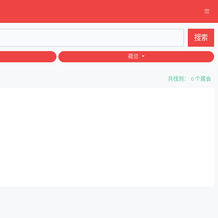
搜索
荷兰
共找到： 0 个展会