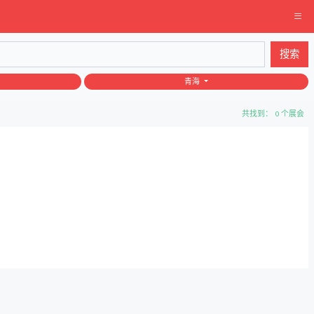
搜索
青海
共找到： 0 个展会