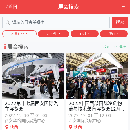
展会搜索
返回
搜索
所属行业
2022年
12月
陕西
展会搜索
共找到： 2 个展会
2022第十七届西安国际汽
2022中国西部国际冷链物
车展览会
流与技术装备展览会12月西
安举行
2022-12-30 至 01-03
2022-12-01 至 12-03
西安丝路国际展览中心
西安国际会展中心
陕西
陕西