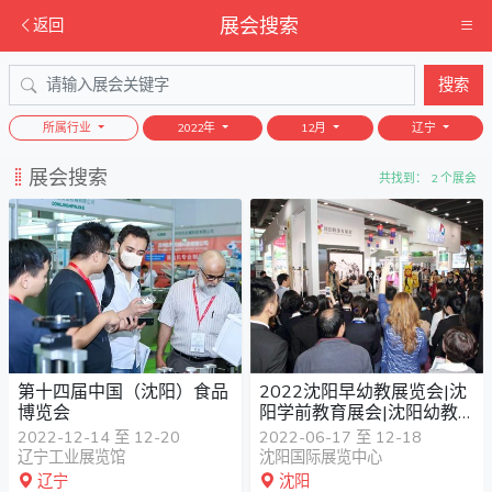
展会搜索
返回
搜索
所属行业
2022年
12月
辽宁
展会搜索
共找到： 2 个展会
第十四届中国（沈阳）食品
2022沈阳早幼教展览会|沈
博览会
阳学前教育展会|沈阳幼教
产业展会
2022-12-14 至 12-20
2022-06-17 至 12-18
辽宁工业展览馆
沈阳国际展览中心
辽宁
沈阳