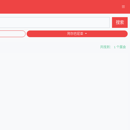
搜索
阿尔巴尼亚
共找到： 1 个展会