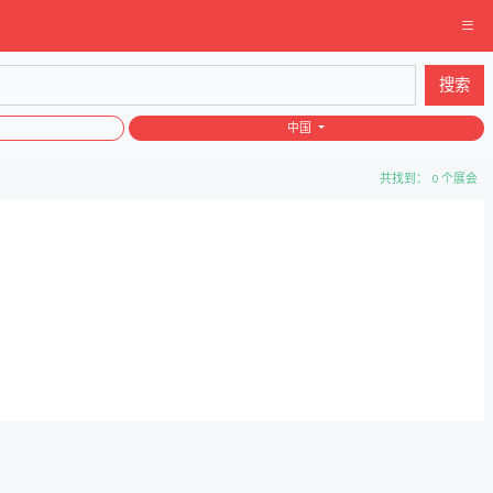
搜索
中国
共找到： 0 个展会