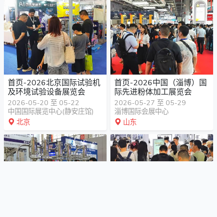
首页-2026北京国际试验机
首页-2026中国（淄博）国
及环境试验设备展览会
际先进粉体加工展览会
2026-05-20 至 05-22
2026-05-27 至 05-29
中国国际展览中心(静安庄馆)
淄博国际会展中心
北京
山东