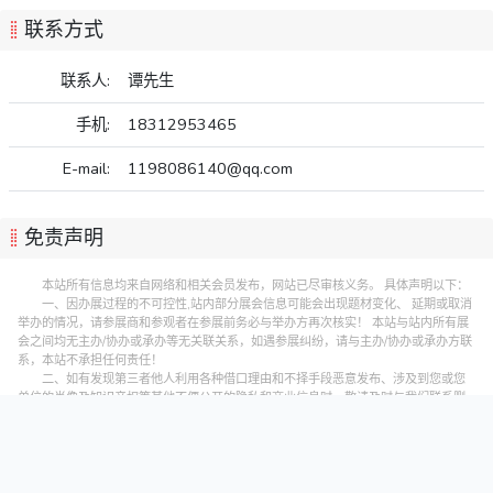
联系方式
联系人:
谭先生
手机:
18312953465
E-mail:
1198086140@qq.com
免责声明
本站所有信息均来自网络和相关会员发布，网站已尽审核义务。 具体声明以下：
一、因办展过程的不可控性,站内部分展会信息可能会出现题材变化、 延期或取消
举办的情况，请参展商和参观者在参展前务必与举办方再次核实！ 本站与站内所有展
会之间均无主办/协办或承办等无关联关系，如遇参展纠纷，请与主办/协办或承办方联
系，本站不承担任何责任！
二、如有发现第三者他人利用各种借口理由和不择手段恶意发布、涉及到您或您
单位的肖像及知识产权等其他不便公开的隐私和商业信息时，敬请及时与我们联系删
除处理。但为此造成的经济或各种纠纷损失本站不负任何责任，特此声明！
本站联系处理方式：图文发送至QQ邮箱: 523138820#qq.com(#替换成@)或微
信: 523138820，并追加联系手机: 15313206870予以确认处理。