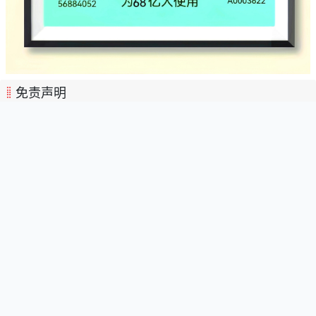
免责声明
本站所有信息均来自网络和相关会员发布，网站已尽审核义务。 具体声明以下：
一、因办展过程的不可控性,站内部分展会信息可能会出现题材变化、 延期或取消
举办的情况，请参展商和参观者在参展前务必与举办方再次核实！ 本站与站内所有展
会之间均无主办/协办或承办等无关联关系，如遇参展纠纷，请与主办/协办或承办方联
系，本站不承担任何责任！
二、如有发现第三者他人利用各种借口理由和不择手段恶意发布、涉及到您或您
单位的肖像及知识产权等其他不便公开的隐私和商业信息时，敬请及时与我们联系删
除处理。但为此造成的经济或各种纠纷损失本站不负任何责任，特此声明！
本站联系处理方式：图文发送至QQ邮箱: 523138820#qq.com(#替换成@)或微
信: 523138820，并追加联系手机: 15313206870予以确认处理。
首页
展会
展馆
资讯
特色展会
关于我们
手机版
电脑版