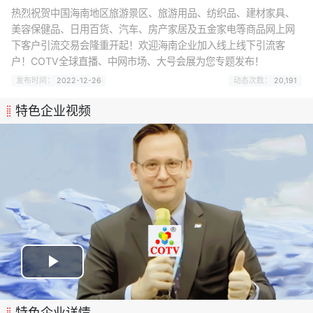
热烈祝贺中国海南地区旅游景区、旅游用品、纺织品、建材家具、
美容保健品、日用百货、汽车、房产家居及五金家电等商品网上网
下客户引流交易会隆重开起！欢迎海南企业加入线上线下引流客
户！COTV全球直播、中网市场、大号会展为您专题发布！
发布时间：
2022-12-26
动态次数：
20,191
特色企业视频
特色企业详情