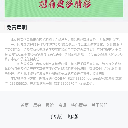
免责声明
本站所有信息均来自网络和相关会员发布，网站已尽审核义务。 具体声明以下：
一、因办展过程的不可控性,站内部分展会信息可能会出现题材变化、 延期或取消
举办的情况，请参展商和参观者在参展前务必与举办方再次核实！ 本站与站内所有展
会之间均无主办/协办或承办等无关联关系，如遇参展纠纷，请与主办/协办或承办方联
系，本站不承担任何责任！
二、如有发现第三者他人利用各种借口理由和不择手段恶意发布、涉及到您或您
单位的肖像及知识产权等其他不便公开的隐私和商业信息时，敬请及时与我们联系删
除处理。但为此造成的经济或各种纠纷损失本站不负任何责任，特此声明！
本站联系处理方式：图文发送至QQ邮箱: 523138820#qq.com(#替换成@)或微
信: 523138820，并追加联系手机: 15313206870予以确认处理。
首页
展会
展馆
资讯
特色展会
关于我们
手机版
电脑版