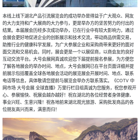
本线上线下湖北产品引流展览会的成功举办是得益于广大观众、网友
的大力支持和广大展商的大力参与，更是举办方的坚苦努力的付出的
结果。本届展会历经多次成功举办，已在行业中有较大影响力，通过
会展会更好地促进企业的创新展示和技术交流，带动商品供需交易，
助推行业的健康科学发展，为广大参展企业和采购商带来更好的面对
面交流和交易机会。同时，展会更是一个以展促商，以商会友的良好
互动交流平台。大号会展网真诚欢迎您下届提前报名参展，为方便您
了解各地展会的举办时间、地点，大号会展网已在平台页面详细并提
前展示包括覆盖全球各地展会活动的展览展会开展时间、地点、联系
电话等信息，具体敬请您提前与展览会举办方联系落实。《COTV 中
网市场 大号会展 全球直播》万里行栏目组真诚为您服务，祝您参观开
心、参展愉快、祝展会越办越好！祝在湖北的各位经营者身体健康、
事业兴旺、生意兴隆！祝各地前来湖北观光旅游、采购批发商品的各
位朋友高兴而来，满意而归！