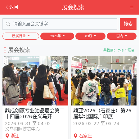
展会搜索
返回
搜索
所属行业
2026年
03月
国内
展会搜索
共找到： 743 个展会
鼎成创赢专业油品展会第二
鼎亚2026（石家庄）第26
十四届2026在义乌开
届华北国际广印展
2026-03-31 至 04-02
2026-03-22 至 03-24
义乌国际博览中心
浙江
石家庄