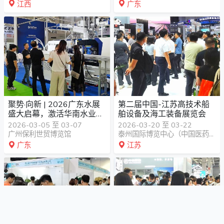
江西
广东
聚势·向新 | 2026广东水展
第二届中国-江苏高技术船
盛大启幕，激活华南水业
舶设备及海工装备展览会
“新质生产力”
2026-03-05 至 03-07
2026-03-20 至 03-22
广州保利世贸博览馆
泰州国际博览中心（中国医药城会展中心）
广东
江苏