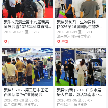
聚牛&货满堂第十九届新渠
聚焦酶制剂，生物饲料
道展会暨2026年私域直播&
|2026第16届国际生物发酵
团购直播增长峰会
产品与技术装备展览会（济
2026-03-11 至 03-12
2026-03-09 至 03-11
南）
济南黄河国际会展中心
|
济南
聚焦！2026第三届中国江
聚势·向新 | 2026广东水展
西国际绿色矿业博览会
盛大启幕，激活华南水业
“新质生产力”
2026-03-28 至 03-30
2026-03-05 至 03-07
南昌绿地国际博览中心
广州保利世贸博览馆