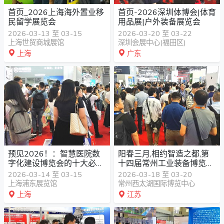
首页_2026上海海外置业移
首页-2026深圳体博会|体育
民留学展览会
用品展|户外装备展览会
2026-03-13 至 03-15
2026-03-20 至 03-22
上海世贸商城展馆
深圳会展中心(福田区)
上海
广东
预见2026！：智慧医院数
阳春三月,相约智造之都,第
字化建设博览会的十大必看
十四届常州工业装备博览会
风向标
欢迎您
2026-03-14 至 03-15
2026-03-18 至 03-20
上海浦东展览馆
常州西太湖国际博览中心
上海
江苏