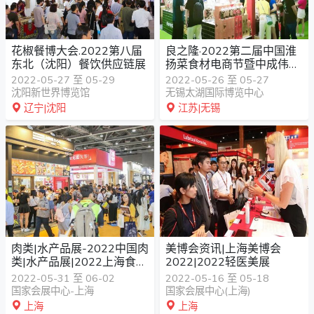
花椒餐博大会.2022第八届
良之隆·2022第二届中国淮
东北（沈阳）餐饮供应链展
扬菜食材电商节暨中成伟业
餐饮酒店服务展
2022-05-27 至 05-29
2022-05-26 至 05-27
沈阳新世界博览馆
无锡太湖国际博览中心
辽宁|沈阳
江苏|无锡
肉类|水产品展-2022中国肉
美博会资讯|上海美博会
类|水产品展|2022上海食品
2022|2022轻医美展
展
2022-05-31 至 06-02
2022-05-16 至 05-18
国家会展中心-上海
国家会展中心(上海)
上海
上海