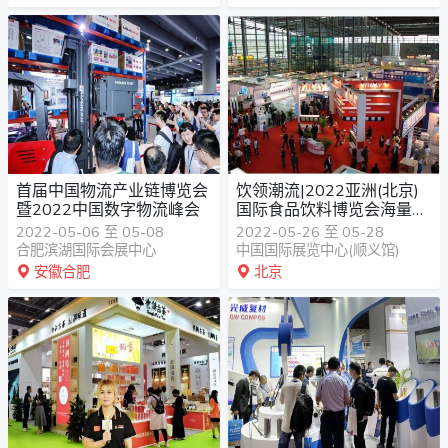
首届中国物流产业链博览会
饮领潮流|2022亚洲(北京)
暨2022中国数字物流峰会
国际食品饮料博览会海量商
机等你来
2022-05-06 至 05-08
2022-05-26 至 05-28
合肥滨湖国际会展中心
中国国际展览中心(顺义馆)
安徽合肥
北京