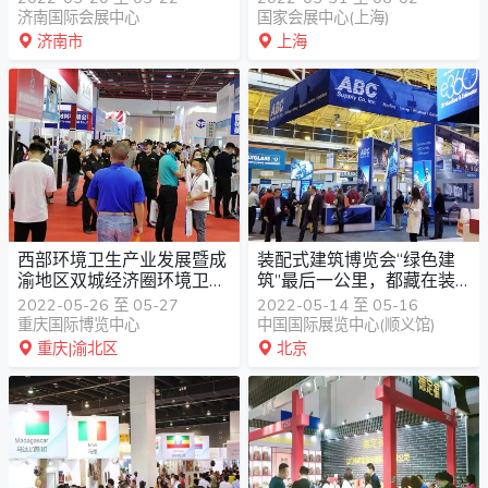
济南国际会展中心
国家会展中心(上海)
济南市
上海
西部环境卫生产业发展暨成
装配式建筑博览会“绿色建
渝地区双城经济圈环境卫生
筑”最后一公里，都藏在装
管理论坛CES2022中国西
配式建筑里？
2022-05-26 至 05-27
2022-05-14 至 05-16
部环境卫生国际博览会
重庆国际博览中心
中国国际展览中心(顺义馆)
重庆|渝北区
北京