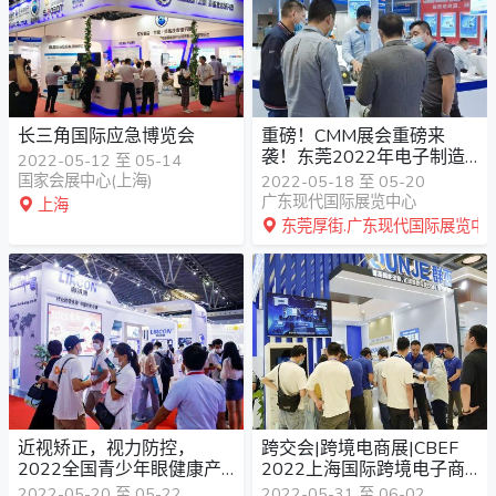
长三角国际应急博览会
重磅！CMM展会重磅来
袭！东莞2022年电子制造
2022-05-12 至 05-14
自动化设备展
国家会展中心(上海)
2022-05-18 至 05-20
广东现代国际展览中心
上海
东莞厚街.广东现代国际展览中
近视矫正，视力防控，
跨交会|跨境电商展|CBEF
2022全国青少年眼健康产
2022上海国际跨境电子商
业展在济南举办
务博览会
2022-05-20 至 05-22
2022-05-31 至 06-02