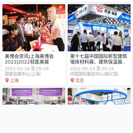
美博会资讯|上海美博会
第十七届中国国际新型建筑
2022|2022轻医美展
墙体材料展、建筑保温展丨
外墙装饰展会
2022-05-16 至 05-18
2022-05-14 至 05-16
国家会展中心(上海)
中国国际展览中心(顺义馆)
上海
北京