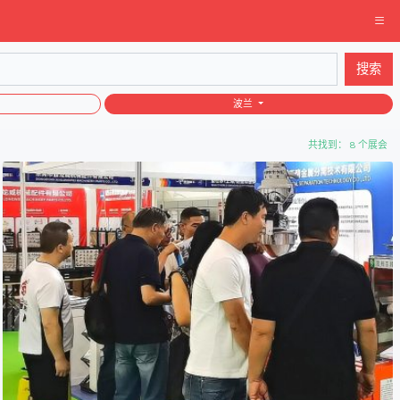
搜索
波兰
共找到： 8 个展会