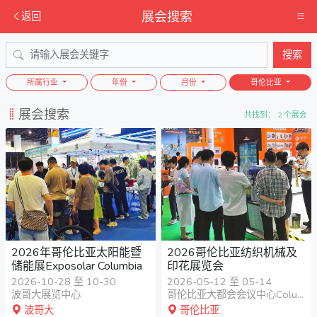
展会搜索
返回
搜索
所属行业
年份
月份
哥伦比亚
展会搜索
共找到： 2 个展会
2026年哥伦比亚太阳能暨
2026哥伦比亚纺织机械及
储能展Exposolar Columbia
印花展览会
2026-10-28 至 10-30
2026-05-12 至 05-14
波哥大展览中心
哥伦比亚大都会会议中心Columbia Metropolitan Convention Center
波哥大
哥伦比亚