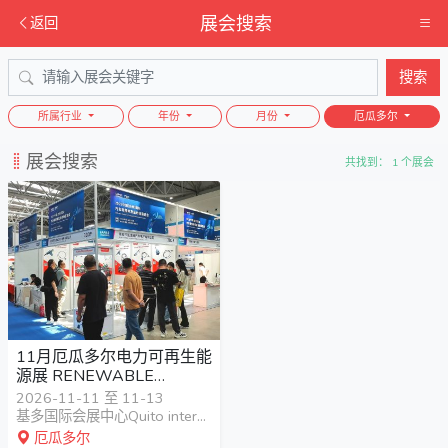
展会搜索
返回
搜索
所属行业
年份
月份
厄瓜多尔
展会搜索
共找到： 1 个展会
11月厄瓜多尔电力可再生能
源展 RENEWABLE
ENERGIES 2026
2026-11-11 至 11-13
基多国际会展中心Quito international conference & exhibition center
厄瓜多尔